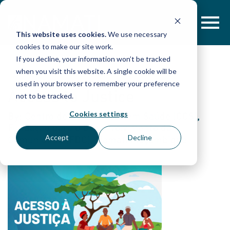
Skip
to
content
This website uses cookies.
We use necessary
cookies to make our site work.
If you decline, your information won’t be tracked
when you visit this website. A single cookie will be
used in your browser to remember your preference
Access to Justice
not to be tracked.
Cookies settings
By: Centro de Colaboração em Saúde (CCS),
Fundação para o Desenvolvimento da
Comunidade (FDC), Namati Moçambique
Accept
Decline