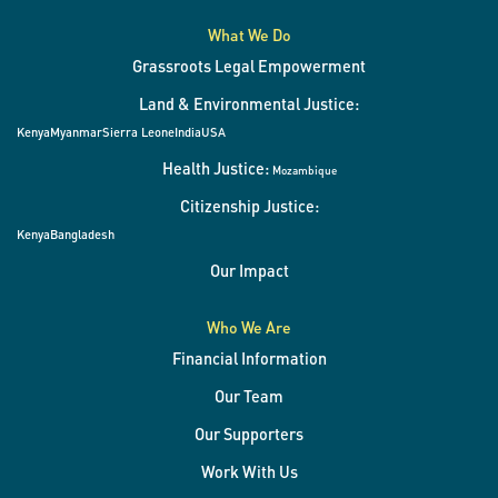
What We Do
Grassroots Legal Empowerment
Land & Environmental Justice:
Kenya
Myanmar
Sierra Leone
India
USA
Health Justice:
Mozambique
Citizenship Justice:
Kenya
Bangladesh
Our Impact
Who We Are
Financial Information
Our Team
Our Supporters
Work With Us