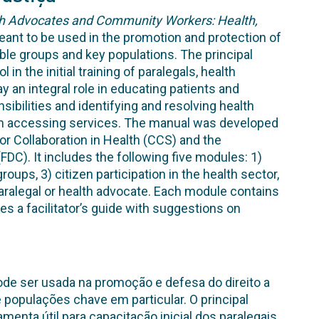
lth Advocates and Community Workers: Health,
eant to be used in the promotion and protection of
rable groups and key populations. The principal
 in the initial training of paralegals, health
an integral role in educating patients and
ibilities and identifying and resolving health
rm accessing services. The manual was developed
or Collaboration in Health (CCS) and the
C). It includes the following five modules: 1)
roups, 3) citizen participation in the health sector,
 paralegal or health advocate. Each module contains
es a facilitator’s guide with suggestions on
de ser usada na promoção e defesa do direito a
 populações chave em particular. O principal
enta útil para capacitação inicial dos paralegais,