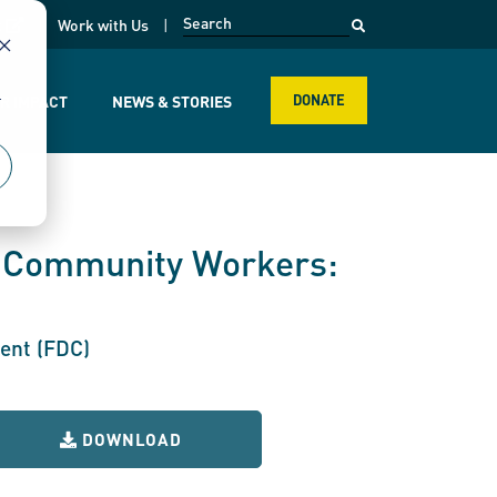
opens in a new page
k
Work with Us
r
R IMPACT
NEWS & STORIES
DONATE
d Community Workers:
ment (FDC)
DOWNLOAD