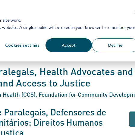
Grassroots Justice Networ
 site work.
is website. A single cookie will be used in your browser to remember you
WHAT WE DO
WHO WE ARE
OU
Cookies settings
Accept
Decline
aralegals, Health Advocates an
nd Access to Justice
 in Health (CCS), Foundation for Community Develop
 Paralegais, Defensores de
itários: Direitos Humanos
ustiça