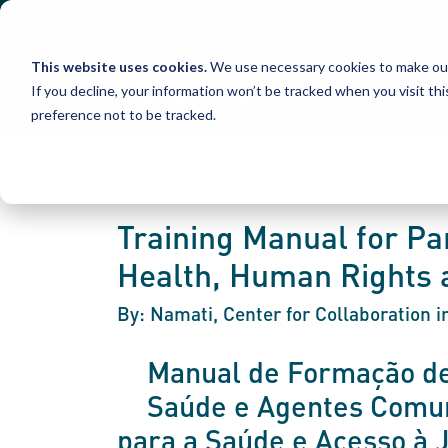
Skip
to
content
This website uses cookies.
We use necessary cookies to make our
If you decline, your information won’t be tracked when you visit th
preference not to be tracked.
Training Manual for P
Health, Human Rights a
By: Namati, Center for Collaboration
Manual de Formação de
Saúde e Agentes Comun
para a Saúde e Acesso à J