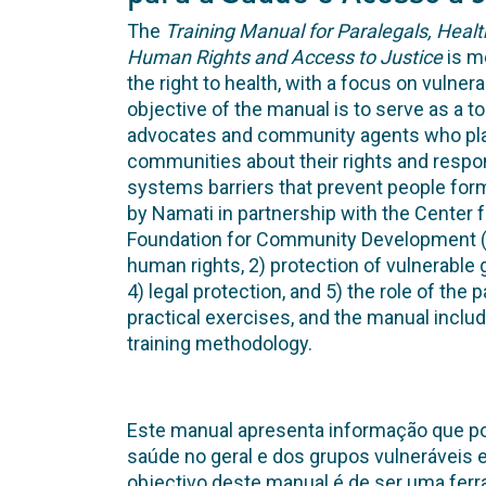
The
Training Manual for Paralegals, Hea
Human Rights and Access to Justice
is m
the right to health, with a focus on vulne
objective of the manual is to serve as a tool
advocates and community agents who play 
communities about their rights and respons
systems barriers that prevent people fo
by Namati in partnership with the Center f
Foundation for Community Development (FD
human rights, 2) protection of vulnerable g
4) legal protection, and 5) the role of the
practical exercises, and the manual includ
training methodology.
Este manual apresenta informação que po
saúde no geral e dos grupos vulneráveis e
objectivo deste manual é de ser uma ferram